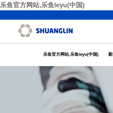
乐鱼官方网站,乐鱼leyu(中国)
乐鱼官方网站,乐鱼leyu(中国)
新