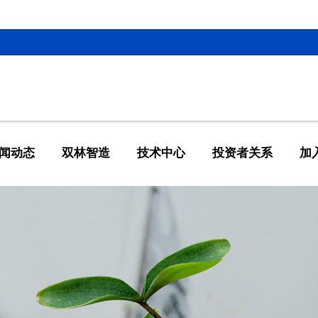
闻动态
双林智造
技术中心
投资者关系
加