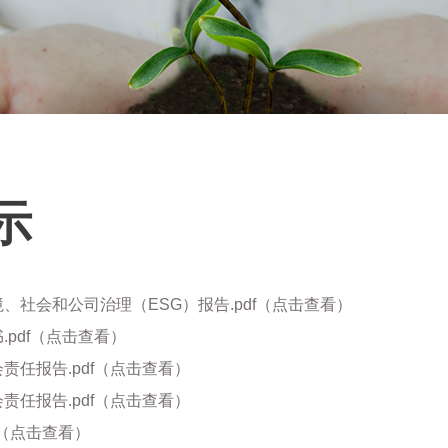
示
境、社会和公司治理（ESG）报告.pdf（点击查看）
.pdf（点击查看）
会责任报告.pdf（点击查看）
会责任报告.pdf（点击查看）
f（点击查看）