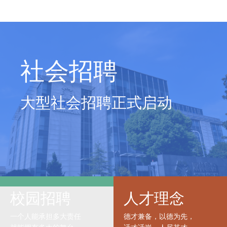
社会招聘
大型社会招聘正式启动
校园招聘
人才理念
一个人能承担多大责任
德才兼备，以德为先，